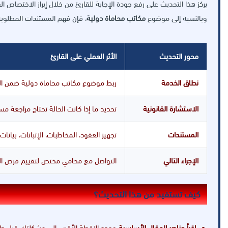
يركز هذا التحديث على رفع جودة الإجابة للقارئ من خلال إبراز الاختصاص ال
وبالنسبة إلى موضوع
مكاتب محاماة دولية
، فإن فهم المستندات المطلوبة
محور التحديث
الأثر العملي على القارئ
نطاق الخدمة
ربط موضوع مكاتب محاماة دولية ضمن الق
الاستشارة القانونية
تحديد ما إذا كانت الحالة تحتاج مراجعة مس
المستندات
تجهيز العقود، المخاطبات، الإثباتات، بيان
الإجراء التالي
التواصل مع محامي مختص لتقييم فرص النج
كيف تستفيد من هذا التحديث؟
اقرأ عناصر المقال الأساسية
وحدد النقطة الأقرب إلى مشكلتك قبل طل