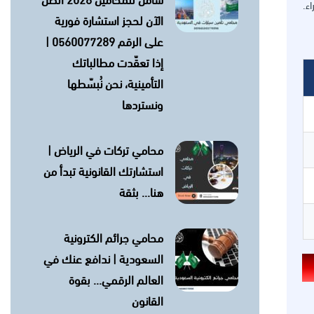
شامل للمحامين 2026 اتصل
ء.
الآن لحجز استشارة فورية
على الرقم 0560077289 |
إذا تعقّدت مطالباتك
التأمينية، نحن نُبسّطها
ونستردها
محامي تركات في الرياض |
استشارتك القانونية تبدأ من
هنا… بثقة
محامي جرائم الكترونية
السعودية | ندافع عنك في
العالم الرقمي… بقوة
القانون