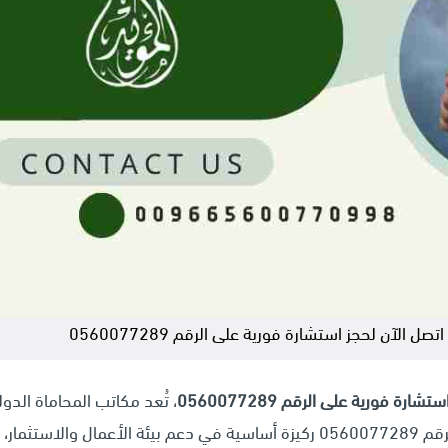
، تُعد مكاتب المحاماة الدول
دليل شامل للمحامين 2026 اتصل الآن لحجز استشارة فورية على الرقم 0560077289 ركيزة أساسية في دعم بيئة الأعمال والاس