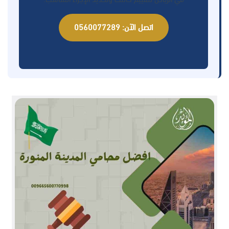
اتصل الآن: 0560077289