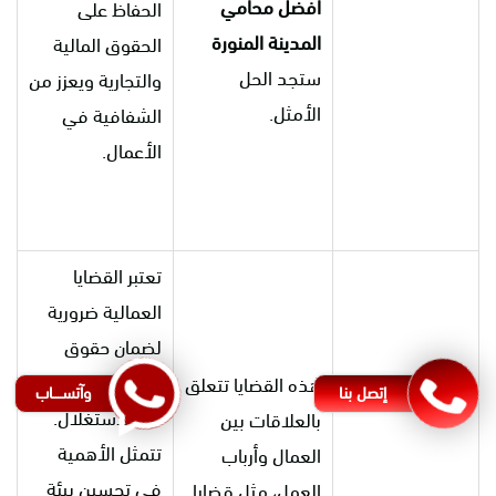
افضل محامي
الحفاظ على
المدينة المنورة
الحقوق المالية
ستجد الحل
والتجارية ويعزز من
الأمثل.
الشفافية في
الأعمال.
تعتبر القضايا
العمالية ضرورية
لضمان حقوق
العمال وحمايتهم
هذه القضايا تتعلق
إتصل بنا
وآتســــاب
من الاستغلال.
بالعلاقات بين
تتمثل الأهمية
العمال وأرباب
في تحسين بيئة
العمل، مثل قضايا