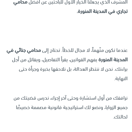
المشرف الذي يجعلنا الخيار الأول للباحثين عن أفضل
محامي
تجاري
في المدينة المنورة.
عندما تكون متّهماً، لا مجال للخطأ. تحتاج إلى
محامي جنائي في
المدينة المنورة
يفهم القوانين، يقرأ التفاصيل، ويقاتل من أجل
براءتك. نحن لا ننتظر العدالة، بل نلاحقها بخبرة وجرأة حتى
النهاية.
نرافقك من أول استشارة وحتى آخر إجراء، ندرس قضيتك من
جميع الزوايا، ونضع لك استراتيجية قانونية مصممة خصيصًا
لحالتك.