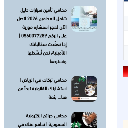
محامي تأمين سيارات دليل
شامل للمحامين 2026 اتصل
الآن لحجز استشارة فورية
على الرقم 0560077289 |
إذا تعقّدت مطالباتك
التأمينية، نحن نُبسّطها
ونستردها
محامي تركات في الرياض |
استشارتك القانونية تبدأ من
هنا… بثقة
محامي جرائم الكترونية
السعودية | ندافع عنك في