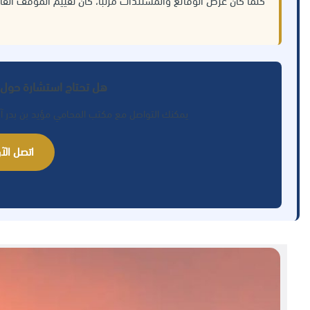
كلما كان عرض الوقائع والمستندات مرتباً، كان تقييم الموقف القا
هل تحتاج استشارة حول 
يمكنك التواصل مع مكتب المحامي مؤيد بن بدر آل
اتصل الآن: 77289