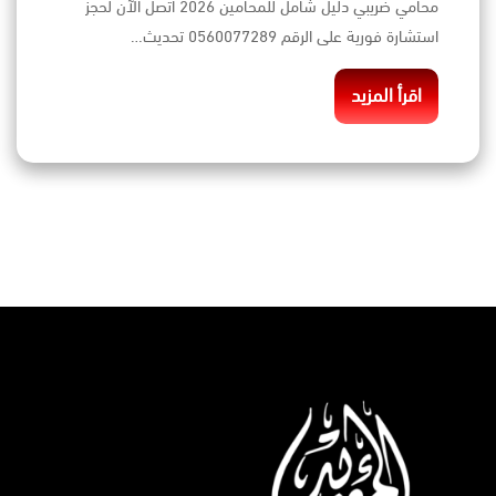
محامي ضريبي دليل شامل للمحامين 2026 اتصل الآن لحجز
استشارة فورية على الرقم 0560077289 تحديث…
اقرأ المزيد