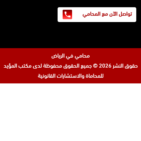
تواصل الآن مع المحامي
محامي في الرياض
حقوق النشر 2026 © جميع الحقوق محفوظة لدى
مكتب المؤيد
للمحاماة والاستشارات القانونية
تابعنا
افضل محامي في السعودية
على
محامي ورث في جدة
إنستجرام
محامي قضايا اسرة في جدة
المحامي محمد الزعابي
المحامي احمد الرضوان
المحامية لولوة مبارك آل ثاني
مكتب محامي في البحرين