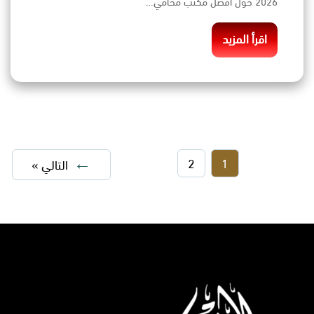
2026 حول افضل مكتب محامي…
اقرأ المزيد
2
1
التالي »