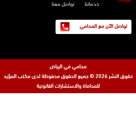
خدماتنا
تواصل معنا
تواصل الآن مع المحامي
محامي في الرياض
حقوق النشر 2026 © جميع الحقوق محفوظة لدى
مكتب المؤيد
للمحاماة والاستشارات القانونية
تابعنا
افضل محامي في السعودية
على
محامي ورث في جدة
إنستجرام
محامي قضايا اسرة في جدة
المحامي محمد الزعابي