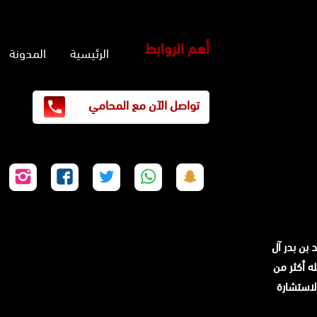
أهم الروابط
الرئيسية
المدونة
تواصل الآن مع المحامي
تابعنا
تابعنا
تابعنا
تابعنا
تابع
على
على
على
على
على
سناب
واتساب
تويتر
فيسبوك
إنس
شات
 بن بدر آل
سجله أكثر من
ن لاستشارة