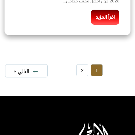
2026 حول افضل مكتب محامي…
اقرأ المزيد
2
1
التالي »