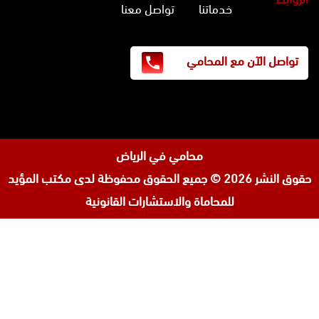
خدماتنا
تواصل معنا
تواصل الآن مع المحامي
محامي في الرياض
حقوق النشر 2026 © جميع الحقوق محفوظة لدى
مكتب المؤيد
للمحاماة والاستشارات القانونية
تابعنا
افضل محامي في السعودية
على
محامي ورث في جدة
إنستجرام
محامي قضايا اسرة في جدة
المحامي محمد الزعابي