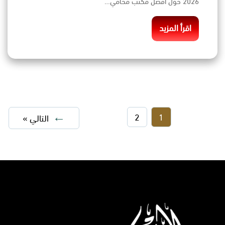
2026 حول افضل مكتب محامي…
اقرأ المزيد
2
1
التالي »