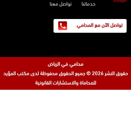
خدماتنا
تواصل معنا
تواصل الآن مع المحامي
محامي في الرياض
حقوق النشر 2026 © جميع الحقوق محفوظة لدى
مكتب المؤيد
للمحاماة والاستشارات القانونية
تابعنا
افضل محامي في السعودية
على
محامي ورث في جدة
إنستجرام
محامي قضايا اسرة في جدة
المحامي محمد الزعابي