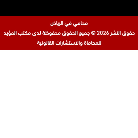
محامي في الرياض
حقوق النشر 2026 © جميع الحقوق محفوظة لدى
مكتب المؤيد
للمحاماة والاستشارات القانونية
تابعنا
افضل محامي في السعودية
على
محامي ورث في جدة
إنستجرام
محامي قضايا اسرة في جدة
المحامي محمد الزعابي
المحامي احمد الرضوان
المحامية لولوة مبارك آل ثاني
مكتب محامي في البحرين
محامي مطالبات مالية في البحرين
افضل محامي في الأردن
افضل محامي في قطر