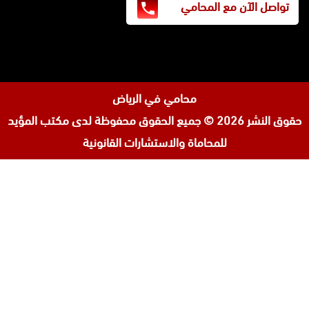
تواصل الآن مع المحامي
محامي في الرياض
حقوق النشر 2026 © جميع الحقوق محفوظة لدى
مكتب المؤيد
للمحاماة والاستشارات القانونية
تابعنا
افضل محامي في السعودية
على
محامي ورث في جدة
إنستجرام
محامي قضايا اسرة في جدة
المحامي محمد الزعابي
المحامي احمد الرضوان
المحامية لولوة مبارك آل ثاني
مكتب محامي في البحرين
محامي مطالبات مالية في البحرين