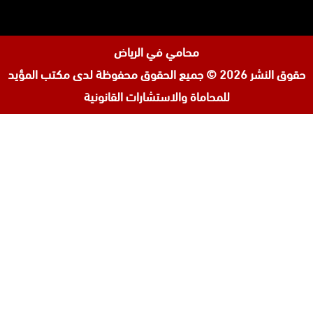
محامي في الرياض
حقوق النشر 2026 © جميع الحقوق محفوظة لدى
مكتب المؤيد
للمحاماة والاستشارات القانونية
تابعنا
افضل محامي في السعودية
على
محامي ورث في جدة
إنستجرام
محامي قضايا اسرة في جدة
المحامي محمد الزعابي
المحامي احمد الرضوان
المحامية لولوة مبارك آل ثاني
مكتب محامي في البحرين
محامي مطالبات مالية في البحرين
افضل محامي في الأردن
افضل محامي في قطر