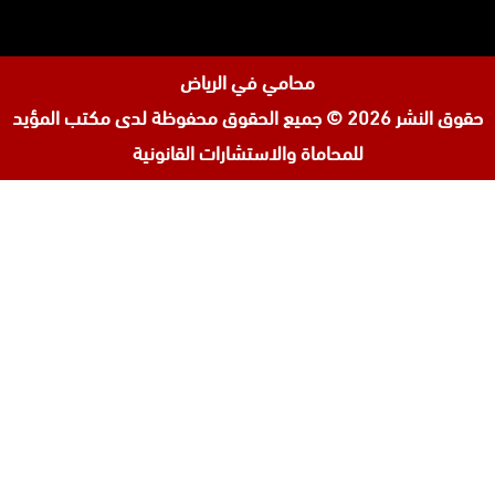
محامي في الرياض
حقوق النشر 2026 © جميع الحقوق محفوظة لدى
مكتب المؤيد
للمحاماة والاستشارات القانونية
تابعنا
افضل محامي في السعودية
على
محامي ورث في جدة
إنستجرام
محامي قضايا اسرة في جدة
المحامي محمد الزعابي
المحامي احمد الرضوان
المحامية لولوة مبارك آل ثاني
مكتب محامي في البحرين
محامي مطالبات مالية في البحرين
افضل محامي في الأردن
افضل محامي في قطر