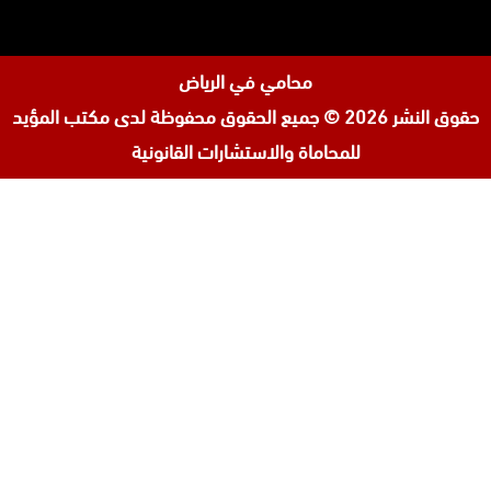
محامي في الرياض
حقوق النشر 2026 © جميع الحقوق محفوظة لدى
مكتب المؤيد
للمحاماة والاستشارات القانونية
تابعنا
افضل محامي في السعودية
على
محامي ورث في جدة
إنستجرام
محامي قضايا اسرة في جدة
المحامي محمد الزعابي
المحامي احمد الرضوان
المحامية لولوة مبارك آل ثاني
مكتب محامي في البحرين
محامي مطالبات مالية في البحرين
افضل محامي في الأردن
افضل محامي في قطر