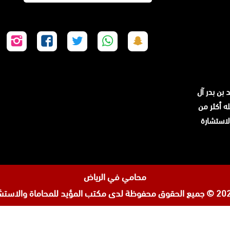
تابعنا
تابعنا
تابعنا
تابعنا
تابع
على
على
على
على
على
سناب
واتساب
تويتر
فيسبوك
إنس
شات
 بن بدر آل
سجله أكثر من
ن لاستشارة
محامي في الرياض
مكتب المؤيد للمحاماة والاستشا