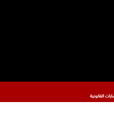
نا
تجرام
رات القانونية