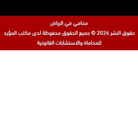
محامي في الرياض
حقوق النشر 2026 © جميع الحقوق محفوظة لدى
مكتب المؤيد
للمحاماة والاستشارات القانونية
تابعنا
افضل محامي في السعودية
على
محامي ورث في جدة
إنستجرام
محامي قضايا اسرة في جدة
المحامي محمد الزعابي
المحامي احمد الرضوان
المحامية لولوة مبارك آل ثاني
مكتب محامي في البحرين
محامي مطالبات مالية في البحرين
افضل محامي في الأردن
افضل محامي في قطر