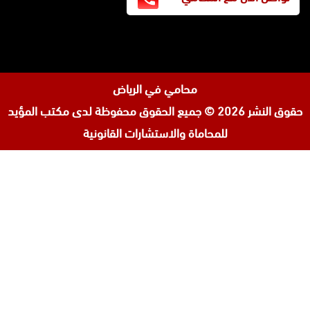
محامي في الرياض
حقوق النشر 2026 © جميع الحقوق محفوظة لدى
مكتب المؤيد
للمحاماة والاستشارات القانونية
تابعنا
افضل محامي في السعودية
على
محامي ورث في جدة
إنستجرام
محامي قضايا اسرة في جدة
المحامي محمد الزعابي
المحامي احمد الرضوان
المحامية لولوة مبارك آل ثاني
مكتب محامي في البحرين
محامي مطالبات مالية في البحرين