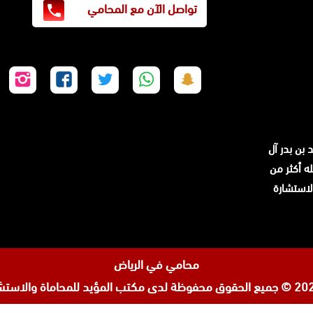
تواصل الآن مع المحامي
تابعنا
تابعنا
تابعنا
تابعنا
تابع
على
على
على
على
على
سناب
واتساب
تويتر
فيسبوك
إنس
شات
 بن بدر آل
سجله أكثر من
ن لاستشارة
محامي في الرياض
مكتب المؤيد للمحاماة والاستشا